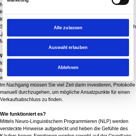
Neue KI-Technologien ermöglichen es Emotionen in
Kundengesprächen zu analysieren, um die
Kaufwahrscheinlichkeit einschätzen zu können. Eine
Stimmungsanalyse kann zeigen, welche Käufer wahrscheinlich
Alle zulassen
„ja“ sagen werden. I
ndem visuelle und tonale Zeichen in
Meetings identifiziert und ausgewertet werden.
Auswahl erlauben
Welches Problem löst es?
In Verkaufsgesprächen ist es nicht leicht zu erkennen, ob
Ablehnen
Interessenten positiv oder negativ gestimmt sind, ob sie
wirklich interessiert sind oder nur höflich nicken.
Im Nachgang müssen Sie viel Zeit darin investieren, Protokolle
manuell durchzugehen, um mögliche Ansatzpunkte für einen
Verkaufsabschluss zu finden.
Wie funktioniert es?
Mittels
Neuro-Linguistischem Programmieren (
NLP
)
werden
versteckte Hinweise aufgedeckt und heben die Gefühle des
Käufers hervor. Emotionen werden sowohl auf der Grundlage