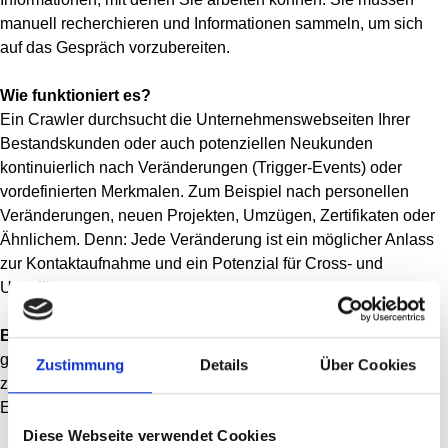
manuell recherchieren und Informationen sammeln, um sich
auf das Gespräch vorzubereiten.
Wie funktioniert es?
Ein Crawler durchsucht die Unternehmenswebseiten Ihrer
Bestandskunden oder auch potenziellen Neukunden
kontinuierlich nach Veränderungen (Trigger-Events) oder
vordefinierten Merkmalen. Zum Beispiel nach personellen
Veränderungen, neuen Projekten, Umzügen, Zertifikaten oder
Ähnlichem. Denn: Jede Veränderung ist ein möglicher Anlass
zur Kontaktaufnahme und ein Potenzial für Cross- und
Upselling.
Beispiel
:
Ihre Produkte und Angebote, für die Ihr Kunde
gestern vielleicht noch keinen Bedarf hatte, können plötzlich,
Zustimmung
Details
Über Cookies
z.B. nach dem Bau einer neuen Lagerhalle oder der
Einstellung eines neuen Produktionsleiters, relevant sein.
Diese Webseite verwendet Cookies