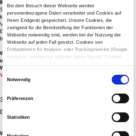
Ihr Nutzen:
Bei dem Besuch dieser Webseite werden
Sie müssen kaum noch manuell recherchieren, sondern
personenbezogene Daten verarbeitet und Cookies auf
können sofort anfangen, zu telefonieren und
Ihrem Endgerät gespeichert. Unsere Cookies, die
Verkaufsgespräche zu führen. Sie erreichen schneller die
zwingend für die Bereitstellung der Funktionen der
Entscheider. Aufgrund der vielen Informationen können Sie
Webseite notwendig sind, werden bei der Nutzung der
bessere Gespräche führen und Verkaufspotenziale erkennen.
Webseite auf jeden Fall gesetzt. Cookies von
Drittanbietern für Analyse- oder Trackingzwecke (Google
Web Intelligence kann Sie in jeder Vertriebsphase auf
Analytics) werden nur aktiviert, wenn Sie auf "Cookies
unterschiedlichen Wegen unterstützen.
zulassen" klicken. Mehr dazu (einschließlich der
Wie? Lesen Sie hier:
Next Level: Mit Web Intelligence jede
Möglichkeit, die Einwilligungserklärung zu widerrufen)
Einwilligungsauswahl
Vertriebsphase optimieren
erfahren Sie in unserer
Datenschutzerklärung
—
Notwendig
Impressum
.
Präferenzen
3. Emotionsanalyse in Verkaufsgesprächen:
Deal or no Deal?
Statistiken
Was ist Emotionsanalyse?
Marketing