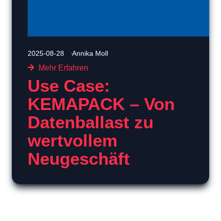
2025-08-28
Annika Moll
Mehr Erfahren
Use Case:
KEMAPACK – Von
Datenballast zu
wertvollem
Neugeschäft