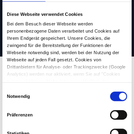
Jetzt kostenlosen Beratungstermin
Diese Webseite verwendet Cookies
vereinbaren!
Bei dem Besuch dieser Webseite werden
personenbezogene Daten verarbeitet und Cookies auf
Ihrem Endgerät gespeichert. Unsere Cookies, die
zwingend für die Bereitstellung der Funktionen der
Webseite notwendig sind, werden bei der Nutzung der
Webseite auf jeden Fall gesetzt. Cookies von
Drittanbietern für Analyse- oder Trackingzwecke (Google
Analytics) werden nur aktiviert, wenn Sie auf "Cookies
zulassen" klicken. Mehr dazu (einschließlich der
Unsere Tools
Möglichkeit, die Einwilligungserklärung zu widerrufen)
Einwilligungsauswahl
erfahren Sie in unserer
Datenschutzerklärung
—
Notwendig
Impressum
.
Präferenzen
Statistiken