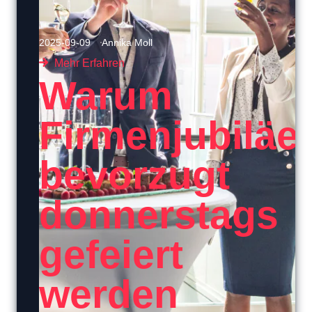
2025-09-09
Annika Moll
Mehr Erfahren
Warum
Firmenjubiläe
bevorzugt
donnerstags
gefeiert
werden