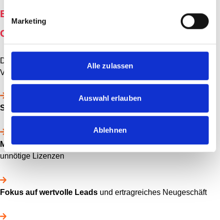
Ergebnis: Mehr Effizienz durch saubere
Marketing
CRM-Daten
Die Optimierung der CRM-Daten führte zu klar messbaren
Alle zulassen
Vorteilen:
Auswahl erlauben
Signifikant bessere Datenqualität in HubSpot
Ablehnen
Monatlich spürbare Kosteneinsparungen
durch weniger
unnötige Lizenzen
Fokus auf wertvolle Leads
und ertragreiches Neugeschäft