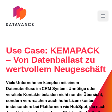
datavance GmbH
Menü
Use Case: KEMAPACK
– Von Datenballast zu
wertvollem Neugeschäft
Viele Unternehmen kämpfen mit einem
Datenüberfluss im CRM-System. Unnötige oder
veraltete Kontakte belasten nicht nur die Übersicht,
sondern verursachen auch hohe Lizenzkosten –
insbesondere bei Plattformen wie HubSpot, die nach