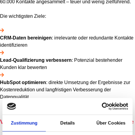
60.000 Kontakte angesammelt – teuer und wenig zielführend.
Die wichtigsten Ziele:
CRM-Daten bereinigen
: irrelevante oder redundante Kontakte
identifizieren
Lead-Qualifizierung verbessern
: Potenzial bestehender
Kunden klar bewerten
HubSpot optimieren
: direkte Umsetzung der Ergebnisse zur
Kostenreduktion und langfristigen Verbesserung der
Datenqualität
Vorgehensweise: KI-gestützte CRM-Analyse
Zustimmung
Details
Über Cookies