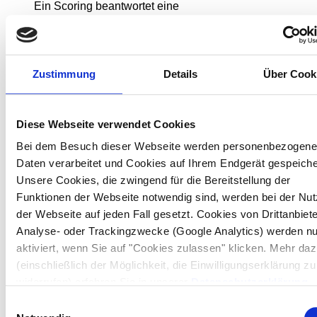
Ein Scoring beantwortet eine
Prognosefragestellung: Welche sind in einer
bestimmten Situation die
attraktivsten Kunden
,
auf die Sie Ihre Marketingmaßnahme
Zustimmung
Details
Über Cook
konzentrieren sollten? Denkbar sind sämtliche
Situationen entlang des Kundenlebenszyklus von
der
Lead Conversion
bis zur
Reaktivierung
.
Diese Webseite verwendet Cookies
Neben Scores, die sich am Lebenszyklus
orientieren, lassen sich auch produkt- oder
Bei dem Besuch dieser Webseite werden personenbezogene
kanalspezifische Scores bestimmen. Das
Daten verarbeitet und Cookies auf Ihrem Endgerät gespeiche
Vorgehen ist immer ähnlich: Es werden
Unsere Cookies, die zwingend für die Bereitstellung der
vergleichbare Situationen in der Vergangenheit
Funktionen der Webseite notwendig sind, werden bei der Nu
untersucht. Erfahrene
datavance
-Experten
der Webseite auf jeden Fall gesetzt. Cookies von Drittanbiete
analysieren, welche Merkmale eine erfolgreiche
Analyse- oder Trackingzwecke (Google Analytics) werden nu
Response (z.B. Wiederkauf bzw. Reaktivierung)
aktiviert, wenn Sie auf "Cookies zulassen" klicken. Mehr da
erklären können. Überträgt man dieses
(einschließlich der Möglichkeit, die Einwilligungserklärung zu
Analyseergebnis in die Gegenwart, liefert die
widerrufen) erfahren Sie in unserer
Datenschutzerklärung
Analyse eine Prognose der attraktivsten Kunden
Impressum
.
Einwilligungsauswahl
im Sinne der untersuchten Fragestellung.