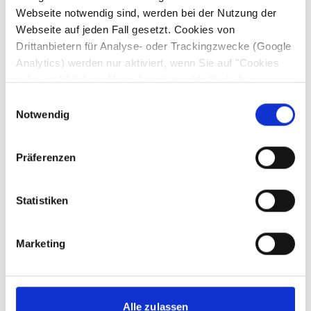
Webseite notwendig sind, werden bei der Nutzung der
Webseite auf jeden Fall gesetzt. Cookies von
Drittanbietern für Analyse- oder Trackingzwecke (Google
Analytics) werden nur aktiviert, wenn Sie auf "Cookies
zulassen" klicken. Mehr dazu (einschließlich der
Möglichkeit, die Einwilligungserklärung zu widerrufen)
Einwilligungsauswahl
erfahren Sie in unserer
Datenschutzerklärung
—
Notwendig
Impressum
.
Präferenzen
Statistiken
Marketing
Alle zulassen