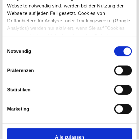
Webseite notwendig sind, werden bei der Nutzung der
Webseite auf jeden Fall gesetzt. Cookies von
Drittanbietern für Analyse- oder Trackingzwecke (Google
Analytics) werden nur aktiviert, wenn Sie auf "Cookies
zulassen" klicken. Mehr dazu (einschließlich der
Möglichkeit, die Einwilligungserklärung zu widerrufen)
Einwilligungsauswahl
erfahren Sie in unserer
Datenschutzerklärung
—
Notwendig
Impressum
.
Präferenzen
Statistiken
Marketing
Alle zulassen