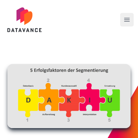
datavance GmbH
Menü