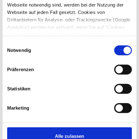
Webseite notwendig sind, werden bei der Nutzung der
Webseite auf jeden Fall gesetzt. Cookies von
Drittanbietern für Analyse- oder Trackingzwecke (Google
Analytics) werden nur aktiviert, wenn Sie auf "Cookies
zulassen" klicken. Mehr dazu (einschließlich der
Möglichkeit, die Einwilligungserklärung zu widerrufen)
Einwilligungsauswahl
erfahren Sie in unserer
Datenschutzerklärung
—
Notwendig
Impressum
.
Präferenzen
Statistiken
Marketing
Alle zulassen