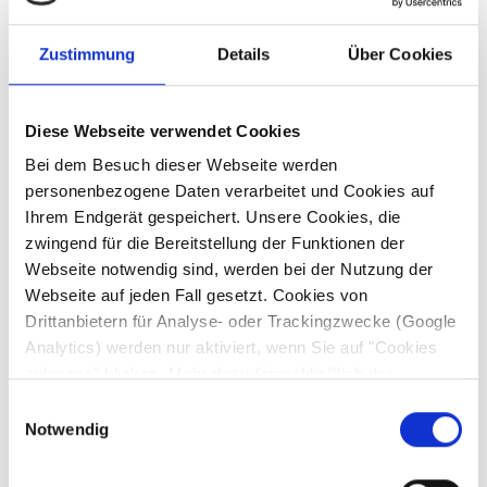
Zustimmung
Details
Über Cookies
Diese Webseite verwendet Cookies
Bei dem Besuch dieser Webseite werden
personenbezogene Daten verarbeitet und Cookies auf
Ihrem Endgerät gespeichert. Unsere Cookies, die
zwingend für die Bereitstellung der Funktionen der
Webseite notwendig sind, werden bei der Nutzung der
Webseite auf jeden Fall gesetzt. Cookies von
Drittanbietern für Analyse- oder Trackingzwecke (Google
Analytics) werden nur aktiviert, wenn Sie auf "Cookies
zulassen" klicken. Mehr dazu (einschließlich der
Möglichkeit, die Einwilligungserklärung zu widerrufen)
Einwilligungsauswahl
erfahren Sie in unserer
Datenschutzerklärung
—
Notwendig
Impressum
.