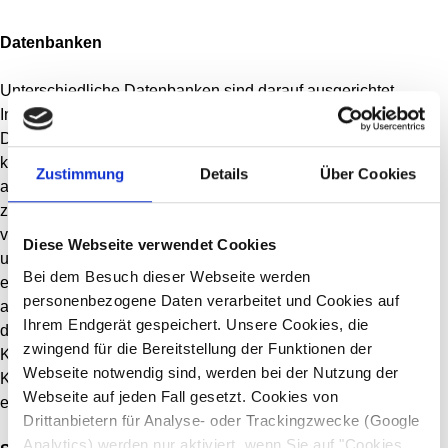
Datenbanken
Unterschiedliche Datenbanken sind darauf ausgerichtet,
Informationen zum Namenstag zu teilen und zu nutzen.
Die
Datenbank der
datavance
ist zum Beispiel speziell auf die
kommerzielle Nutzung in Verbindung mit Marketingvorhaben
Zustimmung
Details
Über Cookies
ausgerichtet
. So liegen neben dem jeweiligen Datum
zahlreiche weitere interessante Informationen zu dem Namen
vor. Durch die Nutzung einer Datenbank kann auf einen
Diese Webseite verwendet Cookies
umfangreichen Datenbestand zurückgegriffen werden, ohne
Bei dem Besuch dieser Webseite werden
einen erheblichen Mehraufwand zu haben. Sie können direkt
personenbezogene Daten verarbeitet und Cookies auf
auf alle für Sie relevanten Daten zurückgreifen und diese in
Ihrem Endgerät gespeichert. Unsere Cookies, die
die
automatische Aussteuerung von Marketing-
zwingend für die Bereitstellung der Funktionen der
Kampagnen
einbinden – der Umsetzung einer Namenstag-
Webseite notwendig sind, werden bei der Nutzung der
Kampagne in Ihrem Unternehmen steht damit nichts mehr
Webseite auf jeden Fall gesetzt. Cookies von
entgegen.
Drittanbietern für Analyse- oder Trackingzwecke (Google
Analytics) werden nur aktiviert, wenn Sie auf "Cookies