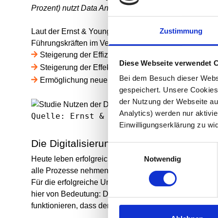
Prozent) nutzt Data Analytics, um datengetriebene digi
Zustimmung
Laut der Ernst & Young Studie “SalesMaX 2020”, die
Führungskräften im Vertrieb deutscher Unternehmen durc
Steigerung der Effizienz
Diese Webseite verwendet 
Steigerung der Effektivität
Bei dem Besuch dieser Webs
Ermöglichung neuer digitaler Geschäftsmodelle und
gespeichert. Unsere Cookies,
der Nutzung der Webseite auf
Analytics) werden nur aktivie
Quelle: Ernst & Young Studie "SalesMaX
Einwilligungserklärung zu wi
Die Digitalisierung im Vertrieb strahlt
Einwilligungsauswahl
Heute leben erfolgreiche Unternehmen eine Firmenku
Notwendig
alle Prozesse nehmen die Perspektive der Kunden ei
Für die erfolgreiche Umsetzung einer solch
kundenze
hier von Bedeutung: Die Wunschkunden müssen im wei
funktionieren, dass der potenzielle Kunde zunächst 