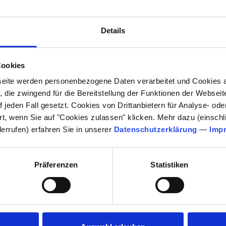
tale Geschäftsmodelle (Data as a Product) zu entwickeln."
Details
 in Zusammenarbeit mit dem Sales-Management Department der
hgeführt wurde, sind die Nutzeffekte der Digitalisierung im Ve
Cookies
eite werden personenbezogene Daten verarbeitet und Cookies 
 Vertriebswege.
 die zwingend für die Bereitstellung der Funktionen der Webseit
 jeden Fall gesetzt. Cookies von Drittanbietern für Analyse- o
rt, wenn Sie auf "Cookies zulassen" klicken. Mehr dazu (einschli
 2020"
derrufen) erfahren Sie in unserer
Datenschutzerklärung
—
Imp
 auf das gesamte Unternehmen ab
ltur, die sich vollständig um die Bedürfnisse und Wünsche de
Präferenzen
Statistiken
n, Erwartungen und Wünsche der Kunden werden zum Leitbild.
ntrierten Unternehmensstrategie
ist die Digitalisierung des
ten Web gefunden werden, die Daten müssen richtig analysie
auf Sie zukommt.