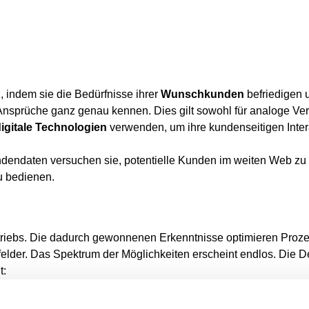
 indem sie die Bedürfnisse ihrer
Wunschkunden
befriedigen 
 Ansprüche ganz genau kennen. Dies gilt sowohl für analoge Ve
igitale Technologien
verwenden, um ihre kundenseitigen Inte
dendaten versuchen sie, potentielle Kunden im weiten Web zu f
u bedienen.
Vertriebs. Die dadurch gewonnenen Erkenntnisse optimieren Pro
lder. Das Spektrum der Möglichkeiten erscheint endlos. Die De
t:
ehmen steigerten ihre Umsätze – im Schnitt um 13 Prozent. 74 
d 67 Prozent sind davon überzeugt, damit ihre Wettbewerbsfähig