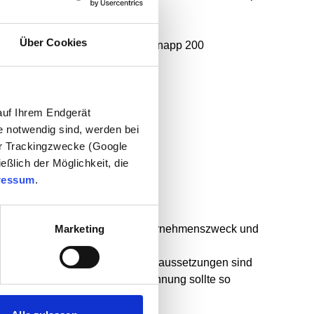
Über Cookies
 Ruhr-Universität Bochum und knapp 200
rtrieb eindeutig:
auf Ihrem Endgerät
e notwendig sind, werden bei
der Trackingzwecke (Google
eßlich der Möglichkeit, die
ressum
.
r Kunden dreht. Der gesamte Unternehmenszweck und
Marketing
 B2B Vertriebs essentiell. Drei Voraussetzungen sind
rt werden, und die Kundengewinnung sollte so