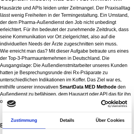
Hausärzte und APIs leiden unter Zeitmangel. Der Praxisalltag
lässt wenig Freiheiten in der Termingestaltung. Ein Umstand,
der dem Pharma-Außendienst den Job nicht unbedingt
erleichtert. Für ihn bedeutet der zunehmende Zeitdruck, dass
seine Kommunikation vor Ort zielgerichtet, also auf die
individuellen Needs der Ärzte zugeschnitten sein muss.
Wie erreicht man das? Mit dieser Aufgabe betraute uns eines
der Top-3-Pharmaunternehmen in Deutschland. Die
Ausgangslage: Die Außendienstmitarbeiter unseres Kunden
hatten je Besprechungsrunde drei Rx-Präparate zu
unterschiedlichen Indikationen im Koffer. Das Ziel war es,
mithilfe unserer innovativen
SmartData MED Methode
den
Außendienst zu befähigen, dem Hausarzt oder API das für ihn
optimale Angebot und Produkt unterbreiten zu können.
Zustimmung
Details
Über Cookies
Empathie ist gut, mit Daten-Know-how sogar