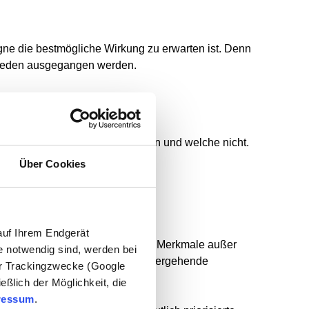
gne die
bestmögliche Wirkung
zu erwarten ist. Denn
chieden ausgegangen werden.
n
guten Werbeerfolg versprechen
und welche nicht.
Über Cookies
auf Ihrem Endgerät
 hinaus wissen, welche weiteren Merkmale außer
e notwendig sind, werden bei
en Merkmalen aussieht, sind tiefergehende
der Trackingzwecke (Google
eßlich der Möglichkeit, die
ressum
.