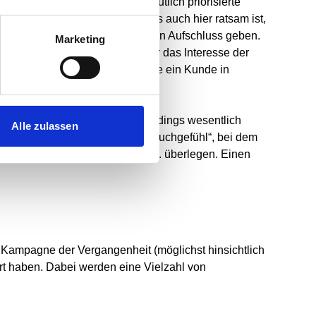
r Reisebranche gibt es oft deutlich priorisierte
 Kunde unterscheiden
, sodass es auch hier ratsam ist,
erigen Kaufverhalten der Kunden Aufschluss geben.
Marketing
nterbreitet wird.
Je zielgenauer das Interesse der
achtet wird, auf
welche Angebote ein Kunde
in
n zu sein. Das Ergebnis ist allerdings wesentlich
Alle zulassen
n. Auch einem Marketing „per Bauchgefühl“, bei dem
 faktenbasiertes Marketing i.d.R. überlegen
. Einen
n Kampagne der Vergangenheit (möglichst hinsichtlich
ert haben. Dabei werden eine Vielzahl von