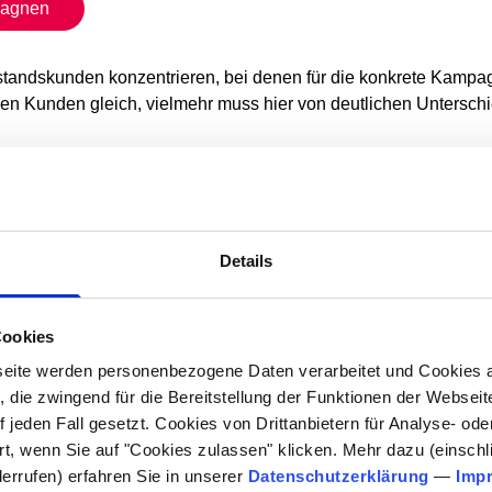
pagnen
standskunden
konzentrieren, bei denen für die konkrete Kampa
allen Kunden gleich, vielmehr muss hier von deutlichen Unters
pagne
 ist, ist es also wichtig herauszufinden,
welche Kunden
eine
Details
 sind die Erfolgsaussichten
ie Erfolgsaussichten
Cookies
eite werden personenbezogene Daten verarbeitet und Cookies 
ein Mindestmaß an
Datenanalyse erforderlich
. Will man darüber
 die zwingend für die Bereitstellung der Funktionen der Webseit
ine Rolle spielen oder wie der Trade-off zwischen diesen beid
 jeden Fall gesetzt. Cookies von Drittanbietern für Analyse- o
rt, wenn Sie auf "Cookies zulassen" klicken. Mehr dazu (einschli
derrufen) erfahren Sie in unserer
Datenschutzerklärung
—
Imp