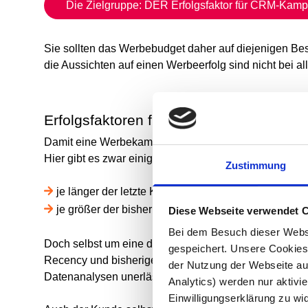
Die Zielgruppe: DER Erfolgsfaktor für CRM-Kam
Sie sollten das
Werbebudget
daher auf diejenigen
Be
die Aussichten auf einen Werbeerfolg sind nicht bei 
Erfolgsfaktoren für Ihre Marketing-Kam
Damit eine Werbekampagne an Bestandskunden effizient
Hier gibt es zwar einige recht
allgemeingültige Regeln
Zustimmung
je länger der letzte Kauf zurückliegt, desto geringer
je größer der bisherige Umsatz, desto besser sind d
Diese Webseite verwendet 
Bei dem Besuch dieser Webs
Doch selbst um eine dieser Regeln anzuwenden, ist 
gespeichert. Unsere Cookies,
Recency und bisherigem Umsatz für den Werbeerfolg e
der Nutzung der Webseite auf
Datenanalysen unerlässlich.
Analytics) werden nur aktivie
Einwilligungserklärung zu wi