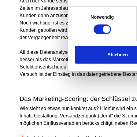
Auch der Kunde selbst muss nicht jederzeit gleicherma
Zeiten im Jahresablauf, an denen ein bestimmter Kun
Einwilligungsauswahl
Kunden dann anzusprechen, wenn ihre Kaufwahrschein
Notwendig
Noch wichtiger ist es zu wissen, welcher Art das Ang
Kunden getroffen wird, desto besser sind die Erfolgsa
der
Vergangenheit reagiert
hat.
All diese Datenanalysen garantieren natürlich nicht, m
Ablehnen
besser als das Marketing „per Gießkanne“, bei dem al
Selektionsentscheidungen auf Basis subjektiver Einsc
Versuch ist der Einstieg in das datengetriebene Best
Das Marketing-Scoring: der Schlüssel 
Wie sieht so etwas nun konkret aus? Hierfür wird ein
Inhalt, Gestaltung, Versandzeitpunkt) „lernt“ die Sc
möglichen Einflussvariablen berücksichtigt, neben 