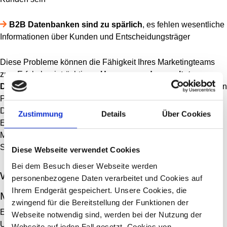
B2B Datenbanken sind zu spärlich
, es fehlen wesentliche
Informationen über Kunden und Entscheidungsträger
Diese Probleme können die Fähigkeit Ihres Marketingteams
zum Erfolg beeinträchtigen.
Ungenaue oder veraltete
Datenbanken
haben zur Folge, dass Dutzende Ihrer E-Mails in
Postfächern landen, die nicht mehr existieren. B2B
Datenbanken, denen Informationen zu Firmen und
Zustimmung
Details
Über Cookies
Entscheidungsträgern fehlen, führen dazu, dass Sie Ihre
Marketingbemühungen nicht auf bestimmte Zielgruppen oder
Schmerzpunkte ausrichten können.
Diese Webseite verwendet Cookies
Bei dem Besuch dieser Webseite werden
Wie datavance Ihnen beim Database
personenbezogene Daten verarbeitet und Cookies auf
Ihrem Endgerät gespeichert. Unsere Cookies, die
Marketing im B2B helfen kann
zwingend für die Bereitstellung der Funktionen der
Ein Bestandteil von B2B Database Marketing ist die
Webseite notwendig sind, werden bei der Nutzung der
Umwandlung von
Big Data zu
Smart Data. Unter
Big
Webseite auf jeden Fall gesetzt. Cookies von