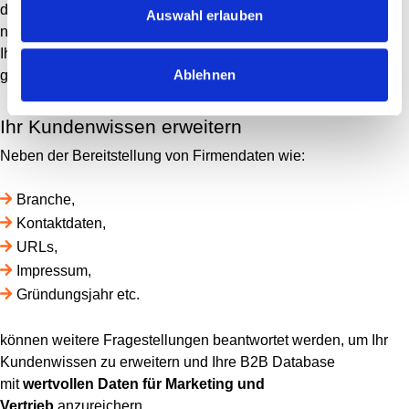
der Methode des
B2B Web Scorings. Diese können Sie
Auswahl erlauben
nutzen, um Ihre Liste von
potenziellen Kunden
zu erweitern,
Ihre
Marketingeffizienz
zu steigern und mehr Kunden zu
Ablehnen
gewinnen.
Ihr Kundenwissen erweitern
Neben der Bereitstellung von Firmendaten wie:
Branche,
Kontaktdaten,
URLs,
Impressum,
Gründungsjahr etc.
können weitere Fragestellungen beantwortet werden, um Ihr
Kundenwissen zu erweitern und Ihre B2B Database
mit
wertvollen Daten für Marketing und
Vertrieb
anzureichern.