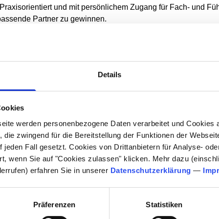
 Praxisorientiert und mit persönlichem Zugang für Fach- und Füh
passende Partner zu gewinnen.
nach Erfolgswahrscheinlichkeit gewichten
Details
Cookies
eite werden personenbezogene Daten verarbeitet und Cookies 
 die zwingend für die Bereitstellung der Funktionen der Webseit
 jeden Fall gesetzt. Cookies von Drittanbietern für Analyse- o
 mit einem oder möglichst mehreren der Mitglieder des AMC-Fo
rt, wenn Sie auf "Cookies zulassen" klicken. Mehr dazu (einschli
derrufen) erfahren Sie in unserer
Datenschutzerklärung
—
Imp
n Webseiten, die jeweils pro Webseite angegebenen Referenzku
Präferenzen
Statistiken
tzwerkpartner des AMC-Forums sind