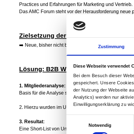
Practices und Erfahrungen für Marketing und Vertrieb.
Das AMC Forum steht vor der Herausforderung neue 
Zielsetzung der Zusammenarbeit
➡️ Neue, bisher nicht bekannte Partner ermitteln und 
Zustimmung
Diese Webseite verwendet 
Lösung: B2B Web Scoring
Bei dem Besuch dieser Webs
gespeichert. Unsere Cookies,
1. Mitgliederanalyse:
der Nutzung der Webseite auf
Basis
für die Analyse sind Unternehmen, die bereits
Analytics) werden nur aktivie
Einwilligungserklärung zu wi
2. Hierzu wurden im Universum der deutschsprachige
Einwilligungsauswahl
3. Resultat:
Notwendig
Eine Short-List von Unternehmen, die potenzielle Ne