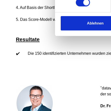
4.
Auf Basis der Shortlist wurde ein B2B Web Scoring e
5. Das Score-Modell wurde auf die bundesdeutsche Ge
Ablehnen
Resultate
✔️
Die 150 identifizierten Unternehmen wurden zi
"data
der s
Dr. F